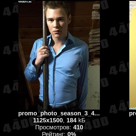
promo_photo_season_3_4...
pr
1125x1500
,
184
kБ
Просмотров:
410
Рейтинг:
0%