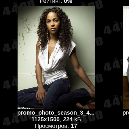
Рейтинг:
0%
promo_photo_season_3_4...
pr
1125x1500
,
224
kБ
Просмотров:
17