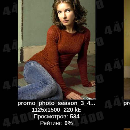
promo_photo_season_3_4...
pr
1125x1500
,
220
kБ
Просмотров:
534
Рейтинг:
0%