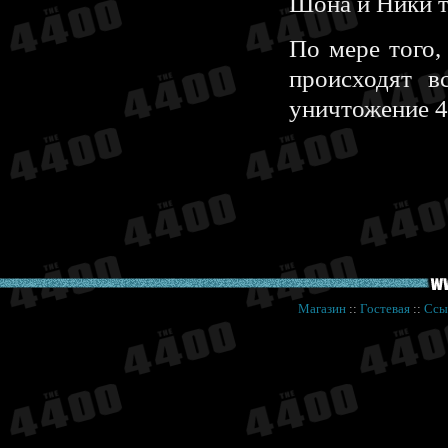
Шона и Ники т
По мере того,
происходят в
уничтожение 4
Магазин
::
Гостевая
::
Ссы