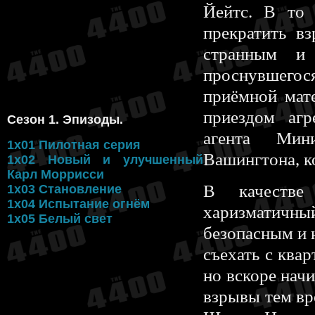
Йейтс. В то 
прекратить в
странным и 
проснувшегося
приёмной мат
приездом агр
Сезон 1. Эпизоды.
агента Мини
1x01 Пилотная серия
Вашингтона, к
1x02 Новый и улучшенный
Карл Моррисси
В качестве
1x03 Становление
1x04 Испытание огнём
харизматичный
1x05 Белый свет
безопасным и 
съехать с ква
но вскоре начи
взрывы тем вр