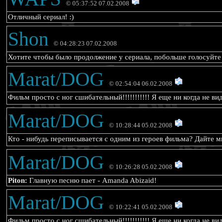
© 05:37:52 07.02.2008
Отличный сериал! :)
Shon
© 04:28:23 07.02.2008
Хотите чтобы было продолжение у сериала, побольше голосуйте з
Marat/DOG
© 02:54:04 06.02.2008
Фильм просто с ног сшибательный!!!!!!!!!!! Я еще ни когда не в
Marat/DOG
© 10:28:44 05.02.2008
Кто - нибудь переписывается с одним из героев фильма? Дайте м
Marat/DOG
© 10:26:28 05.02.2008
Piton:
Главную песню пает - Amanda Abizaid!
Marat/DOG
© 10:22:41 05.02.2008
Фильм просто с ног сшибательный!!!!!!!!!!! Я еще ни когда не в