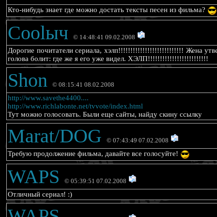
Кто-нибудь знает где можно достать тексты песен из фильма?
Coolыч
© 14:48:41 09.02.2008
Дорогие почитатели сериала, хэлп!!!!!!!!!!!!!!!!!!!!!!!!!!! Же
голова болит: где же я его уже видел. ХЭЛП!!!!!!!!!!!!!!!!!!!!!!!!!
Shon
© 08:15:41 08.02.2008
http://www.savethe4400....
http://www.richlabonte.net/tvvote/index.html
Тут можно голосовать. Были еще сайты, найду скину ссылку
Marat/DOG
© 07:43:49 07.02.2008
Требую продолжение фильма, давайте все голосуйте!
WAPS
© 05:39:51 07.02.2008
Отличный сериал! :)
WAPS