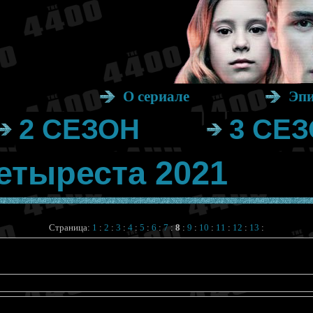
О сериале
Эп
2 СЕЗОН
3 СЕ
етыреста 2021
Страница:
1
:
2
:
3
:
4
:
5
:
6
:
7
:
8
:
9
:
10
:
11
:
12
:
13
: