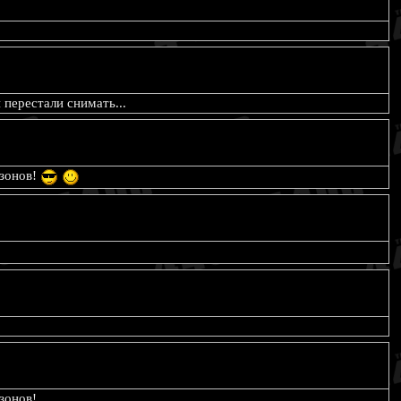
 перестали снимать...
езонов!
зонов!