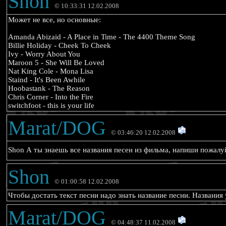
Shon
© 10:33:31 12.02.2008
Может не все, но основные:
Amanda Abizaid - A Place in Time - The 4400 Theme Song
Billie Holiday - Cheek To Cheek
Ivy - Worry About You
Maroon 5 - She Will Be Loved
Nat King Cole - Mona Lisa
Staind - It's Been Awhile
Hoobastank - The Reason
Chris Corner - Into the Fire
switchfoot - this is your life
Marat/DOG
© 03:46:20 12.02.2008
Shon А ты знаешь все названия песен из фильма, напиши пожал
Shon
© 01:00:58 12.02.2008
Чтобы достать текст песни надо знать название песни. Названия у
Marat/DOG
© 04:48:37 11.02.2008