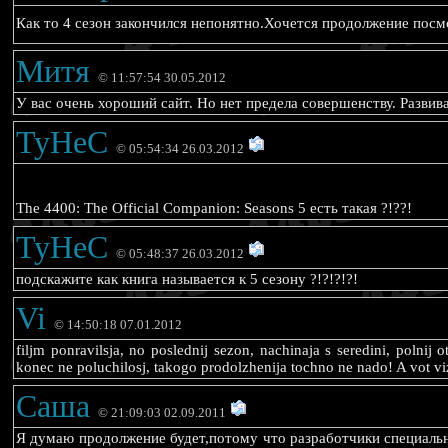
Как то 4 сезон закончился непонятно.Хочется продолжение пос
Митя
© 11:57:54 30.05.2012
У вас очень хороший сайт. Но нет предела совершенству. Развива
TyHeC
© 05:54:34 26.03.2012
The 4400: The Official Companion: Seasons 5 есть такая ?!??!
TyHeC
© 05:48:37 26.03.2012
подскажите как книга называется к 5 сезону ?!?!?!?!
Vi
© 14:50:18 07.01.2012
filjm ponravilsja, no poslednij sezon, nachinaja s seredini, polnij 
konec ne poluchilosj, takogo prodolzhenija tochno ne nado! A vot vizi
Саша
© 21:09:03 02.09.2011
Я думаю продолжение будет,потому что разработчики специальн