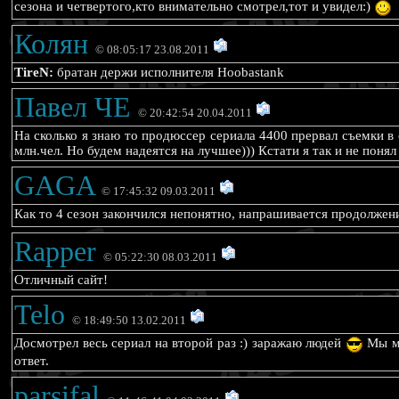
сезона и четвертого,кто внимательно смотрел,тот и увидел:)
Колян
© 08:05:17 23.08.2011
TireN:
братан держи исполнителя Hoobastank
Павел ЧЕ
© 20:42:54 20.04.2011
На сколько я знаю то продюссер сериала 4400 прервал съемки в 
млн.чел. Но будем надеятся на лучшее))) Кстати я так и не пон
GAGA
© 17:45:32 09.03.2011
Как то 4 сезон закончился непонятно, напрашивается продолже
Rapper
© 05:22:30 08.03.2011
Отличный сайт!
Telo
© 18:49:50 13.02.2011
Досмотрел весь сериал на второй раз :) заражаю людей
Мы мо
ответ.
parsifal