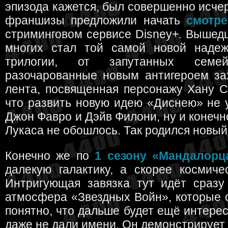
эпизода кажется, был совершенно исчер
франшизы предложили начать
смотр
стриминговом сервисе Disney+. Вышедш
многих стал той самой новой надеж
трилогии, от запутанных семей
разочарованные новым антигероем зах
лента, посвященная персонажу Хану С
что развить новую идею «Диснею» не у
Джон Фавро и Дэйв Филони, ну и конечн
Лукаса не обошлось. Так родился новый
Конечно же по
1 сезону «Мандалорц
далекую галактику, а скорее космиче
Интригующая завязка тут идёт сразу
атмосфера «Звездных Войн», которые 
понятно, что дальше будет ещё интерес
даже не дали имени. Он демонстрирует