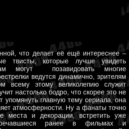
ной, что делает её ещё интереснее –
рые твисты, которые лучше увидеть
енам могут позавидовать многие
стрелки ведутся динамично, зрителям
ом всему этому великолепию служит
чит настолько бодро, что скорее это не
т упомянуть главную тему сериала, она
яет атмосферности. Ну а фанаты точно
е места и декорации, встретить уже
стречавшиеся ранее в фильмах и