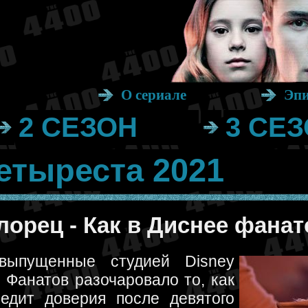
О сериале
Эп
2 СЕЗОН
3 СЕ
етыреста 2021
орец - Как в Диснее фана
выпущенные студией Disney
 Фанатов разочаровало то, как
едит доверия после девятого