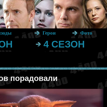
изоды
Герои
Фото
ЗОН
4 СЕЗОН
тов порадовали