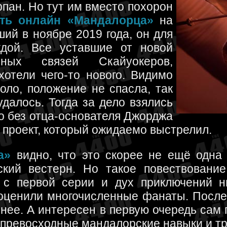
пан. Но тут им вместо похорон
еть онлайн «Мандалорца»
на
ий в ноябре 2019 года, он для
дой. Все уставшие от новой
ных связей Скайуокеров,
отели чего-то нового. Видимо
оло, положение не спасла, так
далось. Тогда за дело взялись
о без отца-основателя Джорджа
 проект, который ожидаемо выстрелил.
а»
видно, что это скорее не ещё одна
ский вестерн. Но такое повествование
 с первой серии и дух приключений 
оценили многочисленные фанаты. После 
нее. А интересен в первую очередь сам 
 превосходные мандалорские навыки и тр