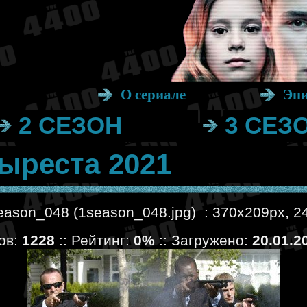
О сериале
Эп
2 СЕЗОН
3 СЕЗ
ыреста 2021
ason_048 (1season_048.jpg) : 370x209px, 2
ов:
1228
:: Рейтинг:
0%
:: Загружено:
20.01.2