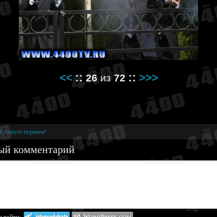
<<
::
::
>>>
26
из
72
Станьте первым!
ый комментарий
и войти: